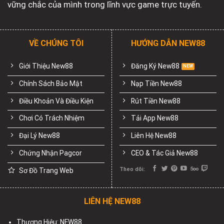
vững chắc của mình trong lĩnh vực game trực tuyến.
VỀ CHÚNG TÔI
HƯỚNG DẪN NEW88
Giới Thiệu New88
Đăng Ký New88
Chính Sách Bảo Mật
Nạp Tiền New88
Điều Khoản Và Điều Kiện
Rút Tiền New88
Chơi Có Trách Nhiệm
Tải App New88
Đại Lý New88
Liên Hệ New88
Chứng Nhận Pagcor
CEO & Tác Giả New88
Theo dõi:
Sơ Đồ Trang Web
LIÊN HỆ NEW88
Thương Hiệu: NEW88