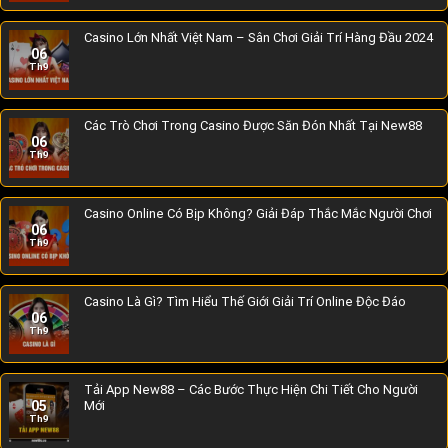
Casino Lớn Nhất Việt Nam – Sân Chơi Giải Trí Hàng Đầu 2024
06
Th9
Các Trò Chơi Trong Casino Được Săn Đón Nhất Tại New88
06
Th9
Casino Online Có Bịp Không? Giải Đáp Thắc Mắc Người Chơi
06
Th9
Casino Là Gì? Tìm Hiểu Thế Giới Giải Trí Online Độc Đáo
06
Th9
Tải App New88 – Các Bước Thực Hiện Chi Tiết Cho Người
05
Mới
Th9