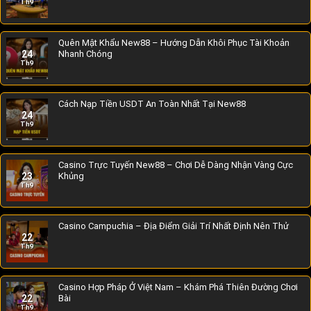
Th9
Quên Mật Khẩu New88 – Hướng Dẫn Khôi Phục Tài Khoản
24
Nhanh Chóng
Th9
Cách Nạp Tiền USDT An Toàn Nhất Tại New88
24
Th9
Casino Trực Tuyến New88 – Chơi Dễ Dàng Nhận Vàng Cực
23
Khủng
Th9
Casino Campuchia – Địa Điểm Giải Trí Nhất Định Nên Thử
22
Th9
Casino Hợp Pháp Ở Việt Nam – Khám Phá Thiên Đường Chơi
22
Bài
Th9