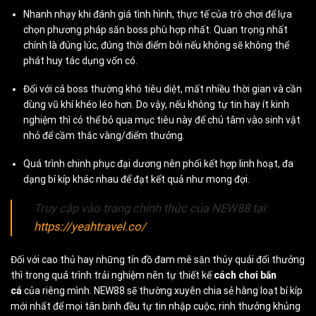
Nhanh nhạy khi đánh giá tình hình, thực tế của trò chơi để lựa
chọn phương pháp săn boss phù hợp nhất. Quan trọng nhất
chính là đúng lúc, đúng thời điểm bởi nếu không sẽ không thể
phát huy tác dụng vốn có.
Đối với cá boss thường khó tiêu diệt, mất nhiều thời gian và cần
dùng vũ khí khéo léo hơn. Do vậy, nếu không tự tin hay ít kinh
nghiệm thì có thể bỏ qua mục tiêu này để chú tâm vào sinh vật
nhỏ để cầm thắc vàng/điểm thưởng.
Quá trình chinh phục đại dương nên phối kết hợp linh hoạt, đa
dạng bí kíp khác nhau để đạt kết quả như mong đợi.
Truy cập vào trang chính thức của NEW88 tại:
https://yeahtravel.co/
Đối với cao thủ hay những tín đồ đam mê săn thủy quái đổi thưởng
thì trong quá trình trải nghiệm nên tự thiết kế
cách chơi bắn
cá
của riêng mình. NEW88 sẽ thường xuyên chia sẻ hàng loạt bí kíp
mới nhất để mọi tân binh đều tự tin nhập cuộc, rinh thưởng khủng