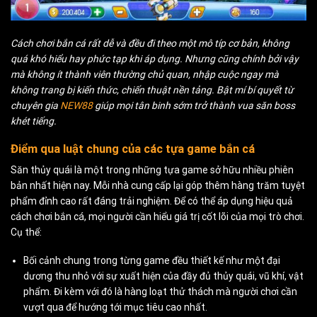
Cách chơi bắn cá rất dễ và đều đi theo một mô típ cơ bản, không
quá khó hiểu hay phức tạp khi áp dụng. Nhưng cũng chính bởi vậy
mà không ít thành viên thường chủ quan, nhập cuộc ngay mà
không trang bị kiến thức, chiến thuật nền tảng. Bật mí bí quyết từ
chuyên gia
NEW88
giúp mọi tân binh sớm trở thành vua săn boss
khét tiếng.
Điểm qua luật chung của các tựa game bắn cá
Săn thủy quái là một trong những tựa game sở hữu nhiều phiên
bản nhất hiện nay. Mỗi nhà cung cấp lại góp thêm hàng trăm tuyệt
phẩm đỉnh cao rất đáng trải nghiệm. Để có thể áp dụng hiệu quả
cách chơi bắn cá, mọi người cần hiểu giá trị cốt lõi của mọi trò chơi.
Cụ thể:
Bối cảnh chung trong từng game đều thiết kế như một đại
dương thu nhỏ với sự xuất hiện của đầy đủ thủy quái, vũ khí, vật
phẩm. Đi kèm với đó là hàng loạt thử thách mà người chơi cần
vượt qua để hướng tới mục tiêu cao nhất.