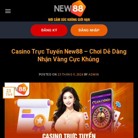
Skip
to
content
ĐĂNG KÝ
ĐĂNG NHẬP
Casino Trực Tuyến New88 – Chơi Dễ Dàng
Nhận Vàng Cực Khủng
POSTED ON
23 THÁNG 9, 2024
BY
ADMIN
23
Th9