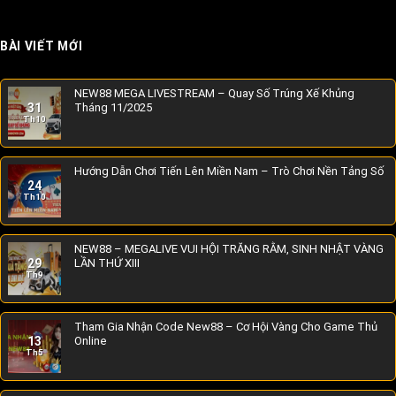
BÀI VIẾT MỚI
NEW88 MEGA LIVESTREAM – Quay Số Trúng Xế Khủng
31
Tháng 11/2025
Th10
Hướng Dẫn Chơi Tiến Lên Miền Nam – Trò Chơi Nền Tảng Số
24
Th10
NEW88 – MEGALIVE VUI HỘI TRĂNG RẰM, SINH NHẬT VÀNG
29
LẦN THỨ XIII
Th9
Tham Gia Nhận Code New88 – Cơ Hội Vàng Cho Game Thủ
13
Online
Th5