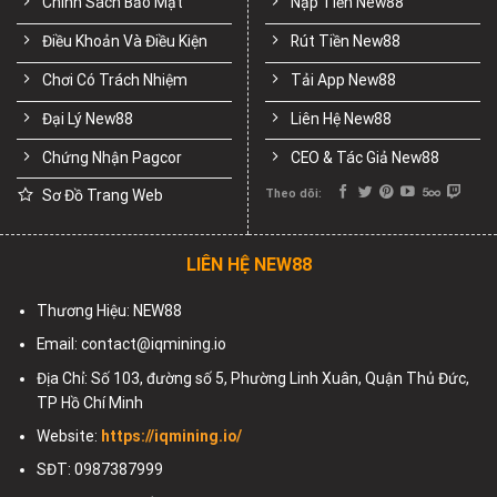
Chính Sách Bảo Mật
Nạp Tiền New88
Điều Khoản Và Điều Kiện
Rút Tiền New88
Chơi Có Trách Nhiệm
Tải App New88
Đại Lý New88
Liên Hệ New88
Chứng Nhận Pagcor
CEO & Tác Giả New88
Theo dõi:
Sơ Đồ Trang Web
LIÊN HỆ NEW88
Thương Hiệu: NEW88
Email:
contact@iqmining.io
Địa Chỉ:
Số 103, đường số 5, Phường Linh Xuân, Quận Thủ Đức,
TP Hồ Chí Minh
Website:
https://iqmining.io/
SĐT: 0987387999