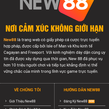
New88
là trang web có giấy phép cá cược trực tuyến
hợp pháp, được cấp bởi Isle of Man và Khu kinh tế
Cagayan and Freeport. Với kinh nghiệm dày dặn cùng uy
tín đã được xây dựng qua thời gian, New 88 đã phục vụ
hơn 10 triệu người chơi và tiếp tục khẳng định vị thế
vững chắc của mình trong lĩnh vực game trực tuyến.
VỀ CHÚNG TÔI
HƯỚNG DẪN NEW88
Giới Thiệu New88
Đăng Ký New88