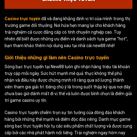
Casino trực tuyến
đã và đang khẳng định vị trí của mình trong thị
trường game đổi thưởng. Nơi hứa hẹn mang lại cho khách hàng
trải nghiệm cá cược đẳng cấp có tính chuyên nghiệp cao. Tuy
nhiên để biết được những ưu điểm và danh sách tựa game “hot”,
bạn tham khảo thêm nội dung sau tại nhà cái new88 nhé!
Giới thiệu những gì làm nên Casino trực tuyến
Sòng bạc trực tuyến tại New88 luôn ghi nhận hàng triệu tài khoản
truy cập mỗi ngày. Sức hút mạnh mẽ quả thực không thể phủ
nhận và điều này được chứng minh rõ ràng qua số lượng thành
viên tham gia giải trí. Đáng chú ý là trong suốt thập kỷ qua nơi đây
chưa bao giờ đánh mất đi vị thế và luôn được bình chọn là điểm giải
trí game casino uy tín.
Casino trực tuyến chiếm trọn sự tin tưởng của đông đảo khách
hàng bởi những thế mạnh và điểm độc đáo riêng. Danh mục game
sòng bạc trực tuyến hội tụ các siêu phẩm chất lượng và được cung
cấp bởi các nhà phát hành nổi tiếng. Trải nghiệm ngay hôm nay