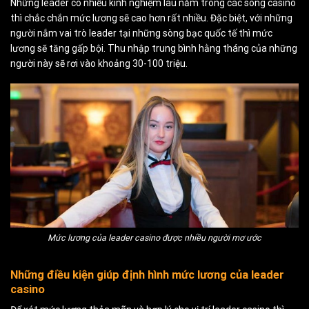
Những leader có nhiều kinh nghiệm lâu năm trong các sòng casino
thì chắc chắn mức lương sẽ cao hơn rất nhiều. Đặc biệt, với những
người nắm vai trò leader tại những sòng bạc quốc tế thì mức
lương sẽ tăng gấp bội. Thu nhập trung bình hằng tháng của những
người này sẽ rơi vào khoảng 30-100 triệu.
Mức lương của leader casino được nhiều người mơ ước
Những điều kiện giúp định hình mức lương của leader
casino