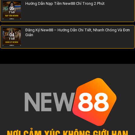
Hướng Dẫn Nạp Tiền New88 Chỉ Trong 2 Phút
05
Th9
Đăng Ký New88 – Hướng Dẫn Chi Tiết, Nhanh Chóng Và Đơn
04
Giản
Th9