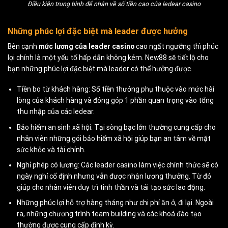
Điều kiện trung bình để nhận về số tiền cao của ledear casino
Những phúc lợi đặc biệt mà leader được hưởng
Bên cạnh
mức lương của leader casino
cao ngất ngưỡng thì phúc
lợi chính là một yếu tố hấp dẫn không kém. New88 sẽ tiết lộ cho
bạn những phúc lợi đặc biệt mà leader có thể hưởng được.
Tiền bo từ khách hàng: Số tiền thưởng phụ thuộc vào mức hài
lòng của khách hàng và đóng góp 1 phần quan trọng vào tổng
thu nhập của các ledear.
Bảo hiểm an sinh xã hội: Tại sòng bạc lớn thường cung cấp cho
nhân viên những gói bảo hiểm xã hội giúp bạn an tâm về mặt
sức khỏe và tài chính.
Nghỉ phép có lương: Các leader casino làm việc chính thức sẽ có
ngày nghỉ cố định nhưng vẫn được nhận lương thưởng. Từ đó
giúp cho nhân viên duy trì tinh thần và tái tạo sức lao động.
Những phúc lợi hỗ trợ hàng tháng như chi phí ăn ở, đi lại. Ngoài
ra, những chương trình team building và các khoá đào tạo
thường được cung cấp định kỳ.