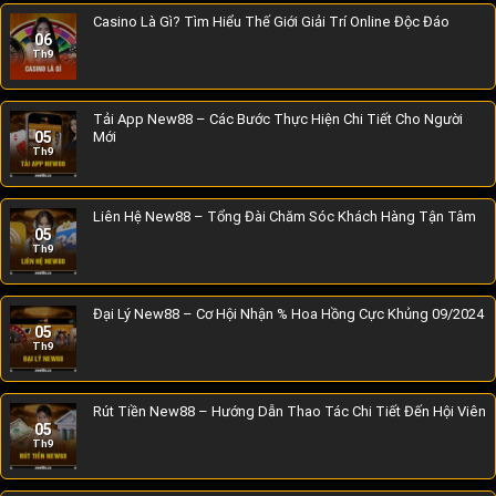
Casino Là Gì? Tìm Hiểu Thế Giới Giải Trí Online Độc Đáo
06
Th9
Tải App New88 – Các Bước Thực Hiện Chi Tiết Cho Người
05
Mới
Th9
Liên Hệ New88 – Tổng Đài Chăm Sóc Khách Hàng Tận Tâm
05
Th9
Đại Lý New88 – Cơ Hội Nhận % Hoa Hồng Cực Khủng 09/2024
05
Th9
Rút Tiền New88 – Hướng Dẫn Thao Tác Chi Tiết Đến Hội Viên
05
Th9