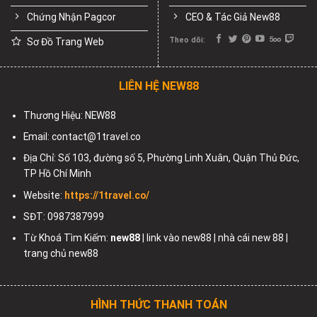
Chứng Nhận Pagcor
CEO & Tác Giả New88
Theo dõi:
Sơ Đồ Trang Web
LIÊN HỆ NEW88
Thương Hiệu: NEW88
Email:
contact@1travel.co
Địa Chỉ:
Số 103, đường số 5, Phường Linh Xuân, Quận Thủ Đức,
TP Hồ Chí Minh
Website:
https://1travel.co/
SĐT: 0987387999
Từ Khoá Tìm Kiếm:
new88
| link vào new88 | nhà cái new 88 |
trang chủ new88
HÌNH THỨC THANH TOÁN