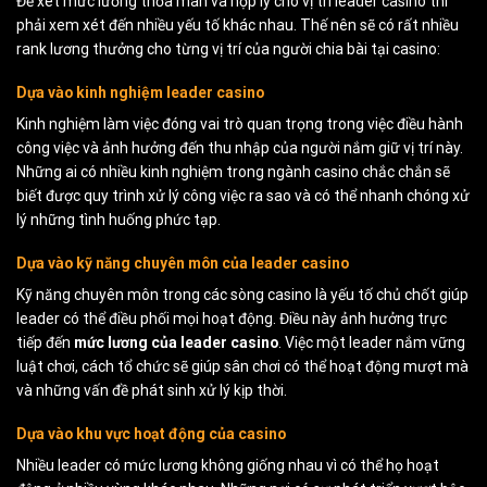
Để xét mức lương thỏa mãn và hợp lý cho vị trí leader casino thì
phải xem xét đến nhiều yếu tố khác nhau. Thế nên sẽ có rất nhiều
rank lương thưởng cho từng vị trí của người chia bài tại casino:
Dựa vào kinh nghiệm leader casino
Kinh nghiệm làm việc đóng vai trò quan trọng trong việc điều hành
công việc và ảnh hưởng đến thu nhập của người nắm giữ vị trí này.
Những ai có nhiều kinh nghiệm trong ngành casino chắc chắn sẽ
biết được quy trình xử lý công việc ra sao và có thể nhanh chóng xử
lý những tình huống phức tạp.
Dựa vào kỹ năng chuyên môn của leader casino
Kỹ năng chuyên môn trong các sòng casino là yếu tố chủ chốt giúp
leader có thể điều phối mọi hoạt động. Điều này ảnh hưởng trực
tiếp đến
mức lương của leader casino
. Việc một leader nắm vững
luật chơi, cách tổ chức sẽ giúp sân chơi có thể hoạt động mượt mà
và những vấn đề phát sinh xử lý kịp thời.
Dựa vào khu vực hoạt động của casino
Nhiều leader có mức lương không giống nhau vì có thể họ hoạt