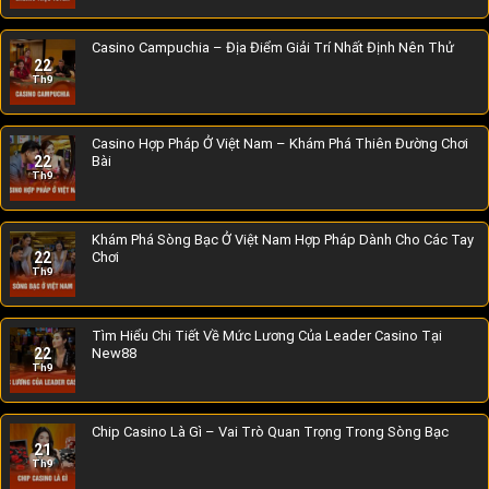
Casino Campuchia – Địa Điểm Giải Trí Nhất Định Nên Thử
22
Th9
Casino Hợp Pháp Ở Việt Nam – Khám Phá Thiên Đường Chơi
22
Bài
Th9
Khám Phá Sòng Bạc Ở Việt Nam Hợp Pháp Dành Cho Các Tay
22
Chơi
Th9
Tìm Hiểu Chi Tiết Về Mức Lương Của Leader Casino Tại
22
New88
Th9
Chip Casino Là Gì – Vai Trò Quan Trọng Trong Sòng Bạc
21
Th9