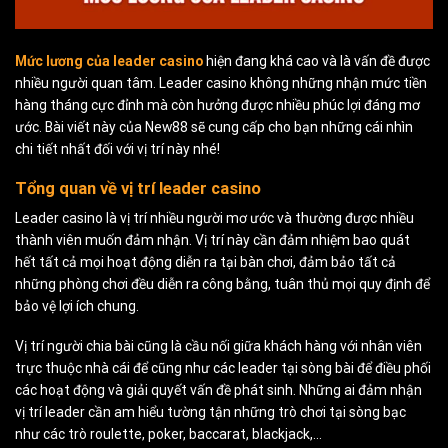
Mức lương của leader casino
hiện đang khá cao và là vấn đề được
nhiều người quan tâm. Leader casino không những nhận mức tiền
hàng tháng cực đỉnh mà còn hưởng được nhiều phúc lợi đáng mơ
ước. Bài viết này của New88 sẽ cung cấp cho bạn những cái nhìn
chi tiết nhất đối với vị trí này nhé!
Tổng quan về vị trí leader casino
Leader casino là vị trí nhiều người mơ ước và thường được nhiều
thành viên muốn đảm nhận. Vị trí này cần đảm nhiệm bao quát
hết tất cả mọi hoạt động diễn ra tại bàn chơi, đảm bảo tất cả
những phòng chơi đều diễn ra công bằng, tuân thủ mọi quy định để
bảo vệ lợi ích chung.
Vị trí người chia bài cũng là cầu nối giữa khách hàng với nhân viên
trực thuộc nhà cái để cũng như các leader tại sòng bài để điều phối
các hoạt động và giải quyết vấn đề phát sinh. Những ai đảm nhận
vị trí leader cần am hiểu tường tận những trò chơi tại sòng bạc
như các trò roulette, poker, baccarat, blackjack,…