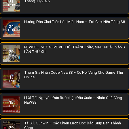
31
Tháng 11/2025
Th10
Hướng Dẫn Chơi Tiến Lên Miền Nam – Trò Chơi Nền Tảng Số
24
Th10
NEW88 – MEGALIVE VUI HỘI TRĂNG RẰM, SINH NHẬT VÀNG
29
LẦN THỨ XIII
Th9
Tham Gia Nhận Code New88 – Cơ Hội Vàng Cho Game Thủ
13
Online
Th5
Lì Xì Tết Nguyên Đán Rước Lộc Đầu Xuân – Nhận Quà Cùng
15
NEW88
Th1
Tài Xỉu Sunwin – Các Chiến Lược Độc Đáo Giúp Bạn Thành
29
Công