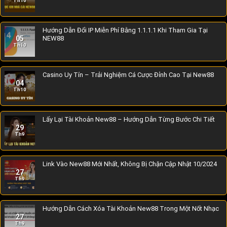
Th10
Hướng Dẫn Đổi IP Miễn Phí Bằng 1.1.1.1 Khi Tham Gia Tại
05
NEW88
Th10
Casino Uy Tín – Trải Nghiệm Cá Cược Đỉnh Cao Tại New88
04
Th10
Lấy Lại Tài Khoản New88 – Hướng Dẫn Từng Bước Chi Tiết
29
Th9
Link Vào New88 Mới Nhất, Không Bị Chặn Cập Nhật 10/2024
27
Th9
Hướng Dẫn Cách Xóa Tài Khoản New88 Trong Một Nốt Nhạc
27
Th9