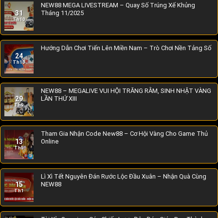
NEW88 MEGA LIVESTREAM – Quay Số Trúng Xế Khủng
31
Tháng 11/2025
Th10
Hướng Dẫn Chơi Tiến Lên Miền Nam – Trò Chơi Nền Tảng Số
24
Th10
NEW88 – MEGALIVE VUI HỘI TRĂNG RẰM, SINH NHẬT VÀNG
29
LẦN THỨ XIII
Th9
Tham Gia Nhận Code New88 – Cơ Hội Vàng Cho Game Thủ
13
Online
Th5
Lì Xì Tết Nguyên Đán Rước Lộc Đầu Xuân – Nhận Quà Cùng
15
NEW88
Th1