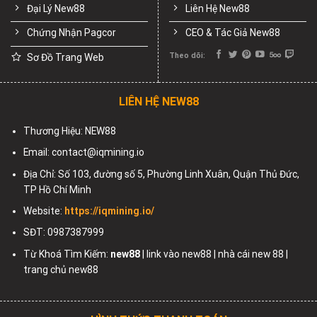
Đại Lý New88
Liên Hệ New88
Chứng Nhận Pagcor
CEO & Tác Giả New88
Theo dõi:
Sơ Đồ Trang Web
LIÊN HỆ NEW88
Thương Hiệu: NEW88
Email:
contact@iqmining.io
Địa Chỉ:
Số 103, đường số 5, Phường Linh Xuân, Quận Thủ Đức,
TP Hồ Chí Minh
Website:
https://iqmining.io/
SĐT: 0987387999
Từ Khoá Tìm Kiếm:
new88
| link vào new88 | nhà cái new 88 |
trang chủ new88